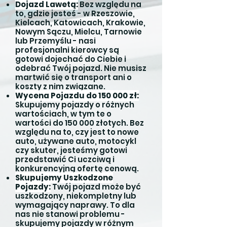
Dojazd Lawetą:
Bez względu na
to, gdzie jesteś - w Rzeszowie,
Kielcach, Katowicach, Krakowie,
Nowym Sączu, Mielcu, Tarnowie
lub Przemyślu - nasi
profesjonalni kierowcy są
gotowi dojechać do Ciebie i
odebrać Twój pojazd. Nie musisz
martwić się o transport ani o
koszty z nim związane.
Wycena Pojazdu do 150 000 zł:
Skupujemy pojazdy o różnych
wartościach, w tym te o
wartości do 150 000 złotych. Bez
względu na to, czy jest to nowe
auto, używane auto, motocykl
czy skuter, jesteśmy gotowi
przedstawić Ci uczciwą i
konkurencyjną ofertę cenową.
Skupujemy Uszkodzone
Pojazdy:
Twój pojazd może być
uszkodzony, niekompletny lub
wymagający naprawy. To dla
nas nie stanowi problemu -
skupujemy pojazdy w różnym