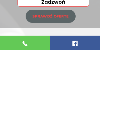
Zadzwoń
SPRAWDŹ OFERTĘ
KRAKÓW
12 210 02 44
733 288 007
SPRAWDŹ OFERTĘ