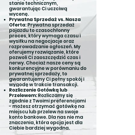
stanie technicznym,
gwarantując Ci uczciwą
wycenę.
Prywatna Sprzedaż vs. Nasza
Oferta:
Prywatna sprzedaż
pojazdu to czasochłonny
proces, który wymaga czasu i
wysiłku na negocjacje oraz
rozprowadzanie ogłoszeń. My
oferujemy rozwiązanie, które
pozwoli Ci zaoszczędzić czas i
nerwy. Chociaż nasze ceny są
konkurencyjne w porównaniu do
prywatnej sprzedaży, to
gwarantujemy Ci pełny spokój i
wygodę w trakcie transakcji.
Rozliczenie Gotówką lub
Przelewem:
Rozliczamy się
zgodnie z Twoimi preferencjami
- możesz otrzymać gotówkę na
miejscu lub przelew na swoje
konto bankowe. Dla nas nie ma
znaczenia, która opcja jest dla
Ciebie bardziej wygodna.