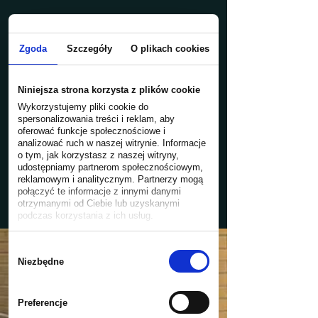
Zgoda
Szczegóły
O plikach cookies
Niniejsza strona korzysta z plików cookie
Wykorzystujemy pliki cookie do
spersonalizowania treści i reklam, aby
oferować funkcje społecznościowe i
analizować ruch w naszej witrynie. Informacje
o tym, jak korzystasz z naszej witryny,
udostępniamy partnerom społecznościowym,
reklamowym i analitycznym. Partnerzy mogą
połączyć te informacje z innymi danymi
otrzymanymi od Ciebie lub uzyskanymi
podczas korzystania z ich usług.
Wybór
RESEL SKUP AUT
zgody
Niezbędne
RZESZÓW SKUP
MOTOCYKLI, SKUTERÓW,
Preferencje
QUADÓW