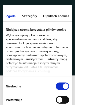
Zgoda
Szczegóły
O plikach cookies
Niniejsza strona korzysta z plików cookie
Wykorzystujemy pliki cookie do
spersonalizowania treści i reklam, aby
oferować funkcje społecznościowe i
analizować ruch w naszej witrynie. Informacje
o tym, jak korzystasz z naszej witryny,
udostępniamy partnerom społecznościowym,
reklamowym i analitycznym. Partnerzy mogą
połączyć te informacje z innymi danymi
otrzymanymi od Ciebie lub uzyskanymi
podczas korzystania z ich usług.
Wybór
SKUP AUT KATOWICE
zgody
Niezbędne
Zadzwoń 733 288 008
Preferencje