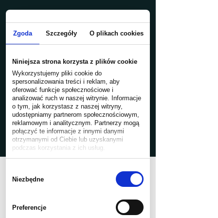
Zgoda
Szczegóły
O plikach cookies
Niniejsza strona korzysta z plików cookie
Wykorzystujemy pliki cookie do
spersonalizowania treści i reklam, aby
oferować funkcje społecznościowe i
analizować ruch w naszej witrynie. Informacje
o tym, jak korzystasz z naszej witryny,
udostępniamy partnerom społecznościowym,
reklamowym i analitycznym. Partnerzy mogą
połączyć te informacje z innymi danymi
otrzymanymi od Ciebie lub uzyskanymi
podczas korzystania z ich usług.
Wybór
SKUP AUT MIELEC
zgody
Niezbędne
Zadzwoń 537 989 940
Preferencje