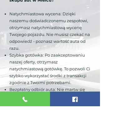
skupu aut w Mielcu?
Natychmiastowa wycena: Dzięki
naszemu doświadczonemu zespołowi,
otrzymasz natychmiastową wycenę
Twojego pojazdu. Nie musisz czekać na
odpowiedź - poznasz wartość auta od
razu.
Szybka gotówka: Po zaakceptowaniu
naszej oferty, otrzymasz
natychmiastową gotówkę. To pozwoli Ci
szybko wykorzystać środki z transakcji
zgodnie z Twoimi potrzebami.
Bezpłatny odbiór auta: Nie martw się
logistyką! Gwarantujemy bezpłatny
odbiór pojazdu od Ciebie, co jest
wygodnym i komfortowym
rozwiązaniem.
Skupujemy różne typy pojazdów:
Interesują nas auta osobowe,
dostawcze, terenowe i inne, co oznacza,